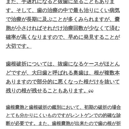
また、手遅れになると抜歯に至ることもありま
す。そして、歯の治療の中で最も治りにくい病気
で治療が長期に及ぶことが多くみられますが、嚢
胞が小さければそれだけ治療回数が少なくて済む
確率が高くなりますので、早めに発見することが
大切です。
歯根破折については、抜歯になるケースがほとん
どですが、大臼歯と呼ばれる奥歯は、根が複数本
ありますので部分的に悪くなった根だけを抜いて
残りの根が残せることもあります。
歯根嚢胞と歯根破折の鑑別において、初期の破折の場合
とても分かりにくいものですがレントゲンでの的確な診
断が必要です。また、歯根嚢胞が出来たので歯の根が折