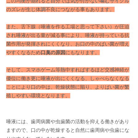
この均衡が崩れると自分では気が付かない噛むサイクル
のズレが生じ体調不良につながる事もあります。
また、舌下腺（唾液を作る工場と思って下さい）が圧迫
され唾液が出る量が減る事により、唾液が持っている抗
菌作用が発揮されにくくなり、お口の中のばい菌が増え
やすくなるため
口臭の原因
にもなります。
そして、スマホゲーム等熱中すればするほど交感神経が
優位に働き更に唾液が出にくくなる、しゃべらなくなる
ことにより口の中は、乾燥状態に陥り、よりばい菌が繁
殖しやすい環境となります。
唾液には、歯周病菌や虫歯菌の活動を抑える働きがあり
ますので、口の中が乾燥すると自然に歯周病や虫歯にな