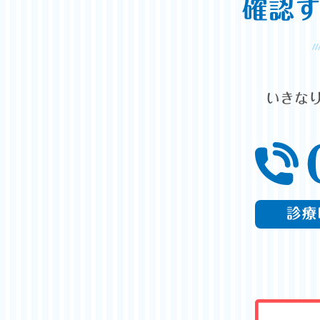
確認
いきな
診療