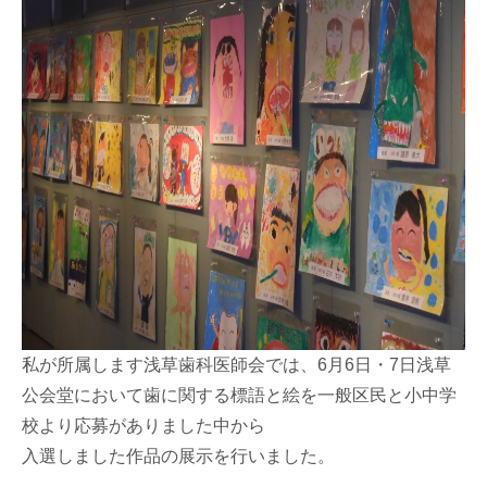
私が所属します浅草歯科医師会では、6月6日・7日浅草
公会堂において歯に関する標語と絵を一般区民と小中学
校より応募がありました中から
入選しました作品の展示を行いました。