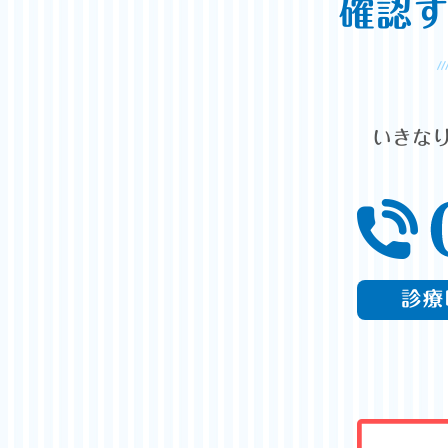
確認
いきな
診療