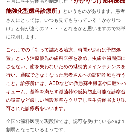
「かかりつけ歯科医機
４月に厚生労働省が制定した
能強化型歯科診療所」
というものがあります。患者
さんにとっては、いつも見てもらっている「かかりつ
け」と何が違うの？・・・となるかと思いますので簡単
に説明します。
これまでの「削って詰める治療、時間があれば予防処
置」という治療優先の歯科医療を改め、虫歯や歯周病に
させない、歯を失わないための継続的メインテナンスを
行い、通院できなくなった患者さんへの訪問診療を行う
こと。診療所には、AEDなどの救急蘇生機器や口腔外バ
キューム、基準を満たす滅菌器や感染防止可能な診察台
の設置など厳しい施設基準をクリアし厚生労働省より認
可された診療所をいいます。
全国の歯科医院で現段階では、認可を受けているのは１
割弱となっているようです。